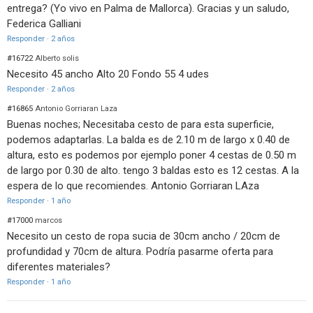
entrega? (Yo vivo en Palma de Mallorca). Gracias y un saludo,
Federica Galliani
Responder
·
2 años
#16722
Alberto solis
Necesito 45 ancho Alto 20 Fondo 55 4 udes
Responder
·
2 años
#16865
Antonio Gorriaran Laza
Buenas noches; Necesitaba cesto de para esta superficie,
podemos adaptarlas. La balda es de 2.10 m de largo x 0.40 de
altura, esto es podemos por ejemplo poner 4 cestas de 0.50 m
de largo por 0.30 de alto. tengo 3 baldas esto es 12 cestas. A la
espera de lo que recomiendes. Antonio Gorriaran LAza
Responder
·
1 año
#17000
marcos
Necesito un cesto de ropa sucia de 30cm ancho / 20cm de
profundidad y 70cm de altura. Podría pasarme oferta para
diferentes materiales?
Responder
·
1 año