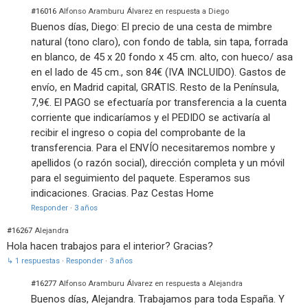
#16016
Alfonso Aramburu Álvarez en respuesta a Diego
Buenos días, Diego: El precio de una cesta de mimbre
natural (tono claro), con fondo de tabla, sin tapa, forrada
en blanco, de 45 x 20 fondo x 45 cm. alto, con hueco/ asa
en el lado de 45 cm., son 84€ (IVA INCLUIDO). Gastos de
envío, en Madrid capital, GRATIS. Resto de la Península,
7,9€. El PAGO se efectuaría por transferencia a la cuenta
corriente que indicaríamos y el PEDIDO se activaría al
recibir el ingreso o copia del comprobante de la
transferencia. Para el ENVÍO necesitaremos nombre y
apellidos (o razón social), dirección completa y un móvil
para el seguimiento del paquete. Esperamos sus
indicaciones. Gracias. Paz Cestas Home
Responder
·
3 años
#16267
Alejandra
Hola hacen trabajos para el interior? Gracias?
↳ 1 respuestas
·
Responder
·
3 años
#16277
Alfonso Aramburu Álvarez en respuesta a Alejandra
Buenos días, Alejandra. Trabajamos para toda España. Y