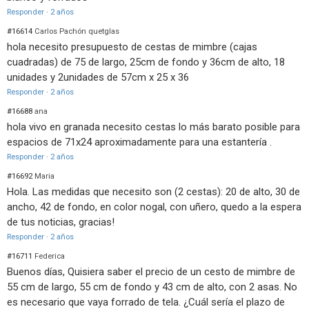
Responder
·
2 años
#16614
Carlos Pachón quetglas
hola necesito presupuesto de cestas de mimbre (cajas
cuadradas) de 75 de largo, 25cm de fondo y 36cm de alto, 18
unidades y 2unidades de 57cm x 25 x 36
Responder
·
2 años
#16688
ana
hola vivo en granada necesito cestas lo más barato posible para
espacios de 71x24 aproximadamente para una estantería .
Responder
·
2 años
#16692
Maria
Hola. Las medidas que necesito son (2 cestas): 20 de alto, 30 de
ancho, 42 de fondo, en color nogal, con uñero, quedo a la espera
de tus noticias, gracias!
Responder
·
2 años
#16711
Federica
Buenos días, Quisiera saber el precio de un cesto de mimbre de
55 cm de largo, 55 cm de fondo y 43 cm de alto, con 2 asas. No
es necesario que vaya forrado de tela. ¿Cuál sería el plazo de