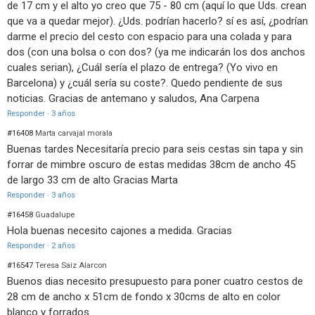
de 17 cm y el alto yo creo que 75 - 80 cm (aquí lo que Uds. crean
que va a quedar mejor). ¿Uds. podrían hacerlo? sí es así, ¿podrían
darme el precio del cesto con espacio para una colada y para
dos (con una bolsa o con dos? (ya me indicarán los dos anchos
cuales serian), ¿Cuál sería el plazo de entrega? (Yo vivo en
Barcelona) y ¿cuál sería su coste?. Quedo pendiente de sus
noticias. Gracias de antemano y saludos, Ana Carpena
Responder
·
3 años
#16408
Marta carvajal morala
Buenas tardes Necesitaría precio para seis cestas sin tapa y sin
forrar de mimbre oscuro de estas medidas 38cm de ancho 45
de largo 33 cm de alto Gracias Marta
Responder
·
3 años
#16458
Guadalupe
Hola buenas necesito cajones a medida. Gracias
Responder
·
2 años
#16547
Teresa Saiz Alarcon
Buenos dias necesito presupuesto para poner cuatro cestos de
28 cm de ancho x 51cm de fondo x 30cms de alto en color
blanco y forrados