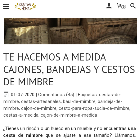
0
TE HACEMOS A MEDIDA
CAJONES, BANDEJAS Y CESTOS
DE MIMBRE
01-07-2020
|
Comentarios (45)
|
Etiquetas:
cestas-de-
mimbre
,
cestas-artesanales
,
baul-de-mimbre
,
bandeja-de-
mimbre
,
cajon-de-mimbre
,
cesto-para-ropa-sucia-de-mimbre
,
cestas-a-medida
,
cajon-de-mimbre-a-medida
¿Tienes un rincón o un hueco en un mueble y no encuentras
una
cesta de mimbre
que se ajuste a ese tamaño? Llámanos.