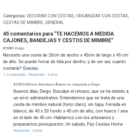
Categorías:
DECORAR CON CESTAS
,
ORGANIZAR CON CESTAS
,
CESTAS DE MIMBRE
,
GENERAL
45 comentarios para "TE HACEMOS A MEDIDA
CAJONES, BANDEJAS Y CESTOS DE MIMBRE"
#15901
Diego
Necesito una cesta de 20cm de ancho x 45cm de largo x 45 cm
de alto. Se puede forrar de tela por dentro, y de ser así, cuanto
costaría? Gracias,
↳ 2 respuestas
·
Responder
·
3 años
#15913
Alfonso Aramburu Álvarez en respuesta a Diego
Buenos días, Diego: Disculpe el retraso, que se ha debido a
un error administrativo. Entendemos que se trata de una
cesta de mimbre natural (tono claro), sin tapa, forrada en
blanco, de 45 x 20 fondo x 45 cm de alto, con hueco / asa
en el lado de 45 cm. Hablamos con los artesanos y
preparamos presupuesto. Un saludo, Paz Cestas Home
Responder
·
3 años