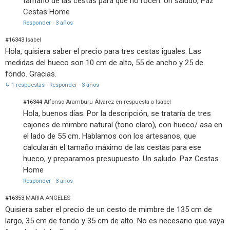
tamaño de las cestas para que no rocen. Un saludo, Paz
Cestas Home
Responder
·
3 años
#16343
Isabel
Hola, quisiera saber el precio para tres cestas iguales. Las
medidas del hueco son 10 cm de alto, 55 de ancho y 25 de
fondo. Gracias.
↳ 1 respuestas
·
Responder
·
3 años
#16344
Alfonso Aramburu Álvarez en respuesta a Isabel
Hola, buenos días. Por la descripción, se trataría de tres
cajones de mimbre natural (tono claro), con hueco/ asa en
el lado de 55 cm. Hablamos con los artesanos, que
calcularán el tamaño máximo de las cestas para ese
hueco, y preparamos presupuesto. Un saludo. Paz Cestas
Home
Responder
·
3 años
#16353
MARIA ANGELES
Quisiera saber el precio de un cesto de mimbre de 135 cm de
largo, 35 cm de fondo y 35 cm de alto. No es necesario que vaya