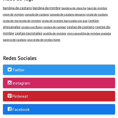
bandeja-de-castano
bandeja-de-mimbre
bandeja-de-plancha
baul-de-mimbre
cajon-de-mimbre
canasto-de-castano
canasto-de-castano-pequeno
cesta-de-castano
cestas-
cesta-de-merienda-de-mimbre
cesta-de-mimbre-barnizada-con-asa
artesanales
cestas-de-castano
cestas-de-
cestas-con-flores
cestas-de-calidad
mimbre
cestas-nacionales
cestillo-de-mimbre
mini-canastilla-de-mimbre-ovalada
panera-de-castano
una-cesta-de-cestas-home
Redes Sociales
Twitter
Instagram
Pinterest
Facebook