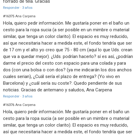
forrado de tela. Gracias
Responder
·
3 años
#16375
Ana Carpena
Hola, quiero pedir información. Me gustaría poner en el baño un
cesto para la ropa sucia (a ser posible en un mimbre o material
similar, que tenga un color clarito). El espacio es muy reducido,
así que necesitaria hacer a medida este, el fondo tendría que ser
de 17 cm y el alto yo creo que 75 - 80 cm (aquí lo que Uds. crean
que va a quedar mejor). ¿Uds. podrían hacerlo? sí es así, ¿podrían
darme el precio del cesto con espacio para una colada y para
dos (con una bolsa o con dos? (ya me indicarán los dos anchos
cuales serian), ¿Cuál sería el plazo de entrega? (Yo vivo en
Barcelona) y ¿cuál sería su coste?. Quedo pendiente de sus
noticias. Gracias de antemano y saludos, Ana Carpena
Responder
·
3 años
#16376
Ana Carpena
Hola, quiero pedir información. Me gustaría poner en el baño un
cesto para la ropa sucia (a ser posible en un mimbre o material
similar, que tenga un color clarito). El espacio es muy reducido,
así que necesitaria hacer a medida este, el fondo tendría que ser