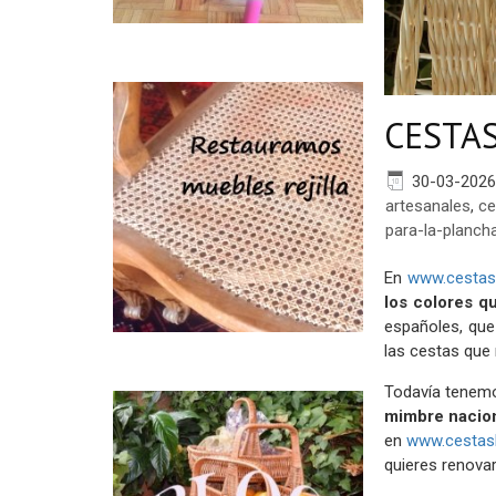
CESTA
30-03-2026
artesanales
,
ce
para-la-planch
En
www.cesta
los colores qu
españoles, que
las cestas que
Todavía tenemo
mimbre nacio
en
www.cesta
quieres renovar