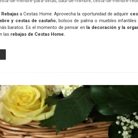
esta-de-mimbre-para-setas
,
baul-de-mimbre
,
cesta-de-mimbre-red
s
Rebajas
a Cestas Home. Aprovecha la oportunidad de adquirir
cest
mbre y cestas de castaño
, bolsos de palma o muebles infantile
ás baratos. Es el momento de pensar en
la decoración y la org
on las
rebajas de Cestas Home.