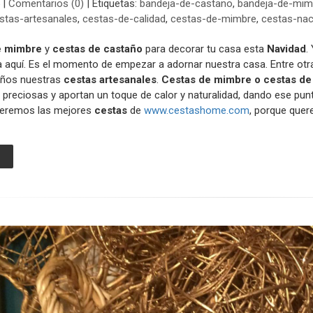
|
Comentarios (0)
|
Etiquetas:
bandeja-de-castano
,
bandeja-de-mim
stas-artesanales
,
cestas-de-calidad
,
cestas-de-mimbre
,
cestas-nac
e mimbre
y
cestas de castaño
para decorar tu casa esta
Navidad
.
 aquí. Es el momento de empezar a adornar nuestra casa. Entre otra
eños nuestras
cestas artesanales
.
Cestas de mimbre o cestas de
preciosas y aportan un toque de calor y naturalidad, dando ese punt
geremos las mejores
cestas
de
www.cestashome.com
, porque quer