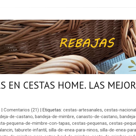
S EN CESTAS HOME. LAS MEJOR
O
|
Comentarios (21)
|
Etiquetas:
cestas-artesanales
,
cestas-naciona
deja-de-castano
,
bandeja-de-mimbre
,
canasto-de-castano
,
bandeja
sta-pequena-de-mimbre-con-tapas
,
cestas-pequenas
,
cestas-pequ
lancin
,
taburete-infantil
,
silla-de-enea-para-ninos
,
silla-de-enea-par