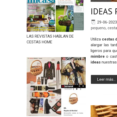
IDEAS
29-06-2023
pequeno
,
cest
LAS REVISTAS HABLAN DE
Utiliza
cestas d
CESTAS HOME
alargar las ta
ligeros para q
mimbre
o cas
ideas
nuestras 
Leer más...