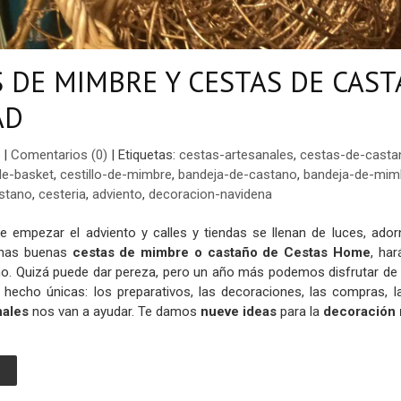
 DE MIMBRE Y CESTAS DE CAS
AD
|
Comentarios (0)
|
Etiquetas:
cestas-artesanales
,
cestas-de-casta
e-basket
,
cestillo-de-mimbre
,
bandeja-de-castano
,
bandeja-de-mim
stano
,
cesteria
,
adviento
,
decoracion-navidena
e empezar el adviento y calles y tiendas se llenan de luces, ador
unas buenas
cestas de mimbre o castaño de Cestas Home
, ha
eño. Quizá puede dar pereza, pero un año más podemos disfrutar de
 hecho únicas: los preparativos, las decoraciones, las compras, la
nales
nos van a ayudar. Te damos
nueve ideas
para la
decoración 