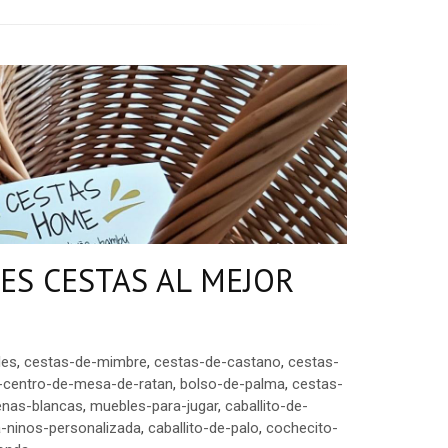
ES CESTAS AL MEJOR
les
,
cestas-de-mimbre
,
cestas-de-castano
,
cestas-
-centro-de-mesa-de-ratan
,
bolso-de-palma
,
cestas-
enas-blancas
,
muebles-para-jugar
,
caballito-de-
a-ninos-personalizada
,
caballito-de-palo
,
cochecito-