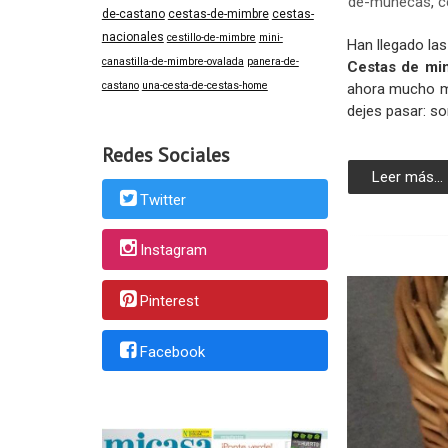
de-munecas
,
c
de-castano
cestas-de-mimbre
cestas-
nacionales
cestillo-de-mimbre
mini-
Han llegado la
canastilla-de-mimbre-ovalada
panera-de-
Cestas de mi
castano
una-cesta-de-cestas-home
ahora mucho m
dejes pasar: s
Redes Sociales
Leer más...
Twitter
Instagram
Pinterest
Facebook