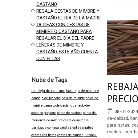
CASTAÑO
REGALA CESTAS DE MIMBRE Y
CASTAÑO EL DÍA DE LA MADRE
18 IDEAS CON CESTAS DE
MIMBRE O CASTAÑO PARA
REGALAR EL DÍA DEL PADRE
LEÑERAS DE MIMBRE Y
CASTAÑO. ESTE AÑO CUENTA
CON ELLAS
Nube de Tags
REBAJA
bandeja-de-castano
bandeja-de-mimbre
PRECI
bandeja-de-plancha
baul-de-mimbre
cajon-de-
mimbre
canasto-de-castano
canasto-de-
08-01-2024
castano-pequeno
cesta-de-castano
cesta-de-
de-calidad
,
ban
merienda-de-mimbre
cesta-de-mimbre-
para-setas
,
ce
cestas-artesanales
barnizada-con-asa
madera-con-ba
cestas-
cestas-con-flores
cestas-de-calidad