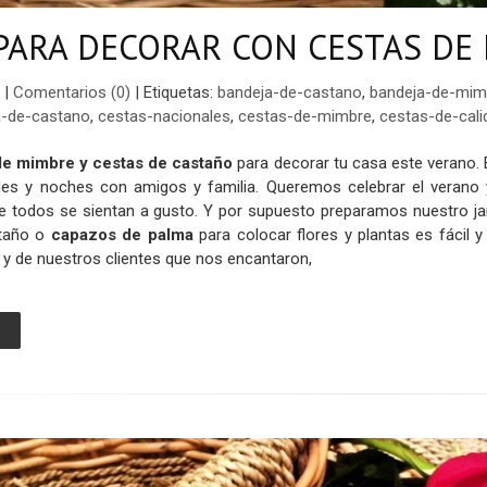
 PARA DECORAR CON CESTAS DE
|
Comentarios (0)
|
Etiquetas:
bandeja-de-castano
,
bandeja-de-mim
a-de-castano
,
cestas-nacionales
,
cestas-de-mimbre
,
cestas-de-cali
e mimbre y cestas de castaño
para decorar tu casa este verano. 
rdes y noches con amigos y familia. Queremos celebrar el verano
ue todos se sientan a gusto. Y por supuesto preparamos nuestro jar
taño o
capazos de palma
para colocar flores y plantas es fácil
y de nuestros clientes que nos encantaron,