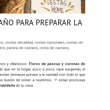
TAÑO PARA PREPARAR LA
no
,
cestas-decalidad
,
cestas-nacionales
,
cestas-de-
bre
,
panera-de-castano
,
cesta-de-castano
,
nos y villancicos.
F
lores de pascua y coronas de
rán que en tu hogar, poco a poco, vaya surgiendo el
 estas semanas previas a la navidad con todo lo que
s ilusión de volver a reunirnos... Y estas preciosas
navideña
de tu casa