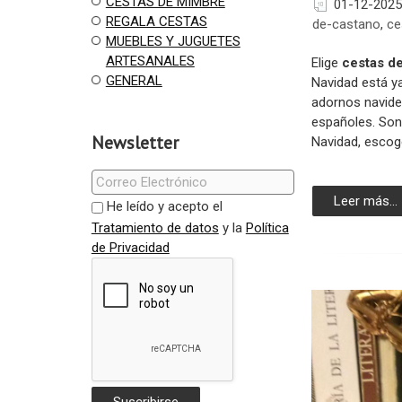
CESTAS DE MIMBRE
01-12-2025
REGALA CESTAS
de-castano
,
ce
MUEBLES Y JUGUETES
ARTESANALES
Elige
cestas d
GENERAL
Navidad está ya
adornos navid
españoles. Son 
Newsletter
Navidad, esco
Leer más...
He leído y acepto el
Tratamiento de datos
y la
Política
de Privacidad