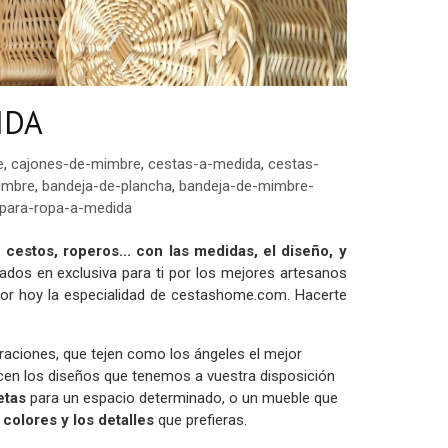
IDA
e
,
cajones-de-mimbre
,
cestas-a-medida
,
cestas-
imbre
,
bandeja-de-plancha
,
bandeja-de-mimbre-
para-ropa-a-medida
cestos, roperos... con las medidas, el diseño, y
cados en exclusiva para ti por los mejores artesanos
 por hoy la especialidad de cestashome.com. Hacerte
aciones, que tejen como los ángeles el mejor
hacen los diseños que tenemos a vuestra disposición
etas
para un espacio determinado, o un mueble que
 colores y los detalles
que prefieras.