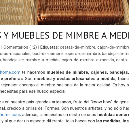
S Y MUEBLES DE MIMBRE A MED
|
Comentarios (12)
|
Etiquetas:
cestas-de-mimbre
,
cajon-de-mimbr
stas-nacionales
,
baul-de-mimbre
,
ropero-de-mimbre
,
bandeja-de-m
a
,
bandeja-de-mimbre-a-medida
,
cajon-de-mimbre-a-medida
,
cesto-
shome.com
te hacemos
muebles de mimbre, cajones, bandejas, 
e prefieras
. Son
muebles y cestas artesanales a medida
, fabri
 tejen por encargo el mimbre nacional de la mejor calidad. Es hoy
 necesitas para ese hueco especial.
s en nuestro país grandes artesanos, fruto del “know how” de gener
nal
, crecido a orillas del Tormes. Son nuestros artistas; y no sólo 
shome.com
; además, si necesitas un cesto de unas
medidas concr
 y al que dar un aspecto diferente, te lo hacen con
las medidas, los