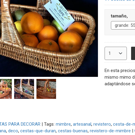
tamaño,
En esta precios
mismo mimo de 
adaptándose se
TAS PARA DECORAR
|
Tags:
mimbre
artesanal
revistero
cesta-de-
ana
deco
cestas-que-duran
cestas-buenas
revistero-de-mimbre
|