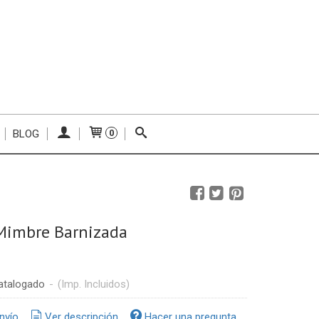
BLOG
0
Cesta de Mimbre Barnizada
atalogado
-
(Imp. Incluidos)
nvío
Ver descripción
Hacer una pregunta