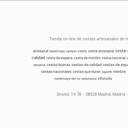
Tienda on-line de cestas artesanales de 
cesta-
artesanal
cesta-artesanal
cesta
blackfriday
castano
calidad
cesta-de-espana
cesta-de-mimbre
cesta-nacional
c
cestas-de-calidad
cestas-de-esp
cestas-buenas
pequena
cestas-nacionales
mimbre
cestas-que-duran
juguete
villoruela
montemayor-del-rio
salamanca
Bristol, 14 7B - 28028 Madrid, Madri