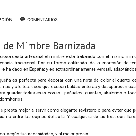
PCIÓN
COMENTARIOS
a de Mimbre Barnizada
eciosa cesta artesanal el mimbre está trabajado con el mismo mimo
esanía tradicional. Por su forma estilizada, da la impresión de t
le ha dado en España; y es extraordinariamente versátil, adaptánd
ueña es perfecta para decorar con una nota de color el cuarto de
emas y afeites; esos que ocupan baldas enteras y desaparecen cuan
ara guardar todas esas cosas –pañuelos, guantes, abalorios o todo
dormitorios.
e presta mejor a servir como elegante revistero o para evitar que p
isión o entre los cojines del sofá. Y cualquiera de las tres, con flor
s, según tus necesidades, y al mejor precio.