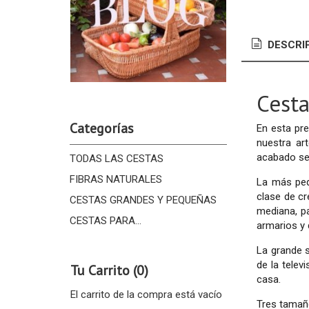
DESCRI
Cest
Categorías
En esta pr
nuestra art
acabado se 
TODAS LAS CESTAS
FIBRAS NATURALES
La más peq
clase de cr
CESTAS GRANDES Y PEQUEÑAS
mediana, p
CESTAS PARA...
armarios y 
La grande s
de la telev
Tu Carrito (0)
casa.
El carrito de la compra está vacío
Tres tamaño