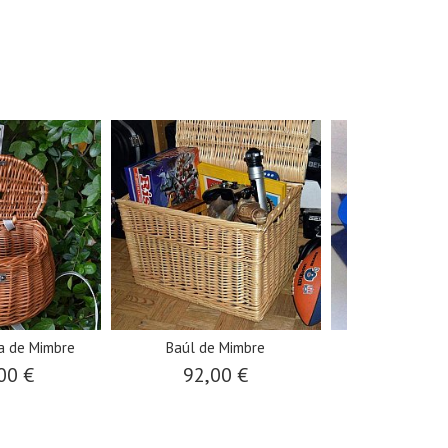
a de Mimbre
Baúl de Mimbre
Taburete I
00 €
92,00 €
36,0