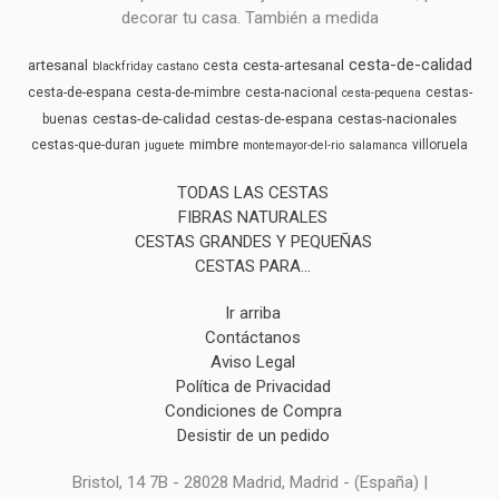
decorar tu casa. También a medida
cesta-de-calidad
artesanal
cesta-artesanal
cesta
blackfriday
castano
cesta-de-espana
cesta-de-mimbre
cesta-nacional
cestas-
cesta-pequena
cestas-de-calidad
cestas-de-espana
cestas-nacionales
buenas
mimbre
cestas-que-duran
villoruela
juguete
montemayor-del-rio
salamanca
TODAS LAS CESTAS
FIBRAS NATURALES
CESTAS GRANDES Y PEQUEÑAS
CESTAS PARA...
Ir arriba
Contáctanos
Aviso Legal
Política de Privacidad
Condiciones de Compra
Desistir de un pedido
Bristol, 14 7B - 28028 Madrid, Madrid - (España) |