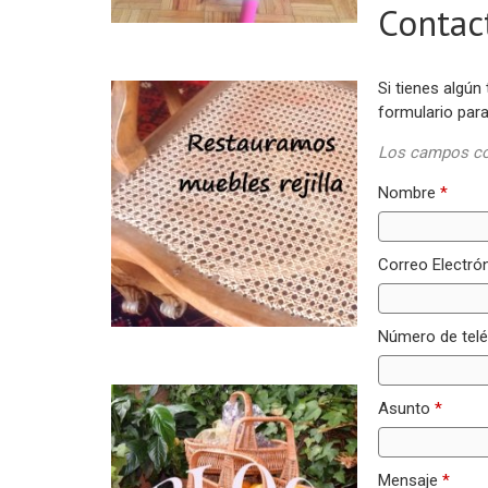
Contac
Si tienes algún
formulario par
Los campos c
Nombre
*
Correo Electró
Número de tel
Asunto
*
Mensaje
*