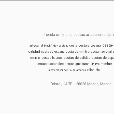
Tienda on-line de cestas artesanales de 
cesta-
artesanal
cesta-artesanal
cesta
blackfriday
castano
calidad
cesta-de-espana
cesta-de-mimbre
cesta-nacional
c
cestas-de-calidad
cestas-de-esp
cestas-buenas
pequena
cestas-nacionales
mimbre
cestas-que-duran
juguete
villoruela
montemayor-del-rio
salamanca
Bristol, 14 7B - 28028 Madrid, Madri