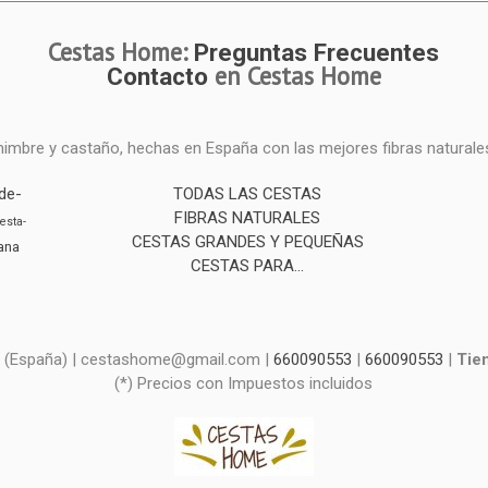
Cestas Home:
Preguntas Frecuentes
en Cestas Home
Contacto
mimbre y castaño, hechas en España con las mejores fibras naturale
de-
TODAS LAS CESTAS
FIBRAS NATURALES
esta-
CESTAS GRANDES Y PEQUEÑAS
ana
CESTAS PARA...
d - (España) | cestashome@gmail.com |
660090553
|
660090553
|
Tie
(*) Precios con Impuestos incluidos