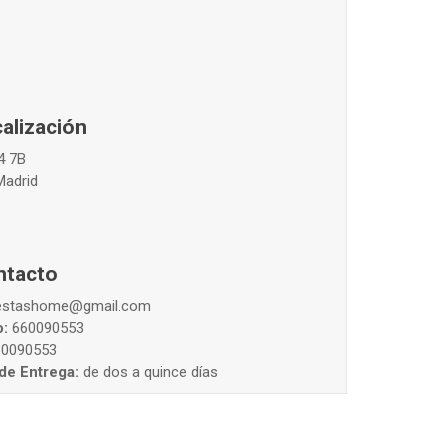
alización
14 7B
Madrid
ntacto
estashome@gmail.com
o:
660090553
60090553
de Entrega:
de dos a quince días