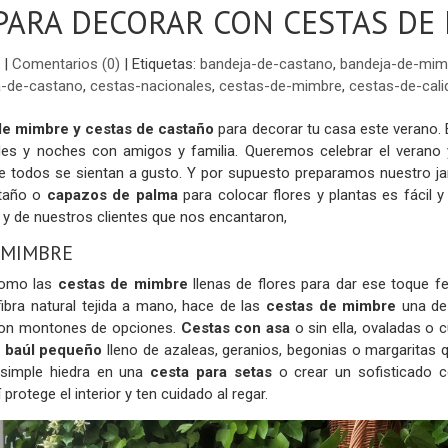
 PARA DECORAR CON CESTAS DE
|
Comentarios (0)
|
Etiquetas:
bandeja-de-castano
,
bandeja-de-mim
a-de-castano
,
cestas-nacionales
,
cestas-de-mimbre
,
cestas-de-cali
e mimbre y cestas de castaño
para decorar tu casa este verano. 
rdes y noches con amigos y familia. Queremos celebrar el verano
ue todos se sientan a gusto. Y por supuesto preparamos nuestro jar
taño o
capazos de palma
para colocar flores y plantas es fácil
y de nuestros clientes que nos encantaron,
 MIMBRE
como las
cestas de mimbre
llenas de flores para dar ese toque fes
fibra natural tejida a mano, hace de las
cestas de mimbre
una de
con montones de opciones.
Cestas con asa
o sin ella, ovaladas o
n
baúl pequeño
lleno de azaleas, geranios, begonias o margarita
 simple hiedra en una
cesta para setas
o crear un sofisticado 
 protege el interior y ten cuidado al regar.