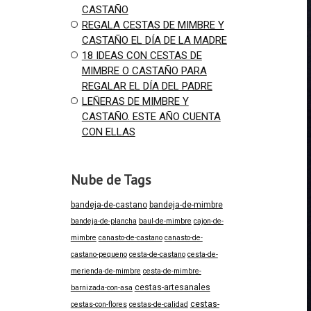
CASTAÑO
REGALA CESTAS DE MIMBRE Y
CASTAÑO EL DÍA DE LA MADRE
18 IDEAS CON CESTAS DE
MIMBRE O CASTAÑO PARA
REGALAR EL DÍA DEL PADRE
LEÑERAS DE MIMBRE Y
CASTAÑO. ESTE AÑO CUENTA
CON ELLAS
Nube de Tags
bandeja-de-castano
bandeja-de-mimbre
bandeja-de-plancha
baul-de-mimbre
cajon-de-
mimbre
canasto-de-castano
canasto-de-
castano-pequeno
cesta-de-castano
cesta-de-
merienda-de-mimbre
cesta-de-mimbre-
cestas-artesanales
barnizada-con-asa
cestas-
cestas-con-flores
cestas-de-calidad