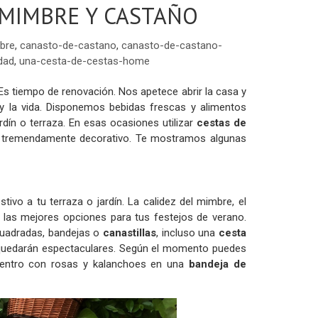
 MIMBRE Y CASTAÑO
bre
,
canasto-de-castano
,
canasto-de-castano-
dad
,
una-cesta-de-cestas-home
Es tiempo de renovación. Nos apetece abrir la casa y
 y la vida. Disponemos bebidas frescas y alimentos
dín o terraza. En esas ocasiones utilizar
cestas de
 y tremendamente decorativo. Te mostramos algunas
tivo a tu terraza o jardín. La calidez del mimbre, el
 las mejores opciones para tus festejos de verano.
 cuadradas, bandejas o
canastillas
, incluso una
cesta
s quedarán espectaculares. Según el momento puedes
centro con rosas y kalanchoes en una
bandeja de