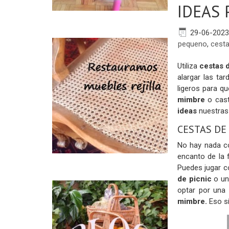
IDEAS
29-06-2023
pequeno
,
cest
Utiliza
cestas d
alargar las ta
ligeros para q
mimbre
o cas
ideas
nuestras 
CESTAS DE
No hay nada 
encanto de la 
Puedes jugar 
de picnic
o u
optar por una
mimbre.
Eso sí