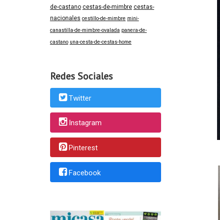
de-castano
cestas-de-mimbre
cestas-
nacionales
cestillo-de-mimbre
mini-
canastilla-de-mimbre-ovalada
panera-de-
castano
una-cesta-de-cestas-home
Redes Sociales
Twitter
Instagram
Pinterest
Facebook