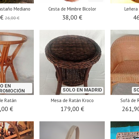
astaño Mediano
Cesta de Mimbre Bicolor
Leñera
 €
38,00 €
46
26,00 €
O EN
SOLO EN MADRID
S
PROMOCIÓN
de Ratán
Mesa de Ratán Kroco
Sofá de 
,00 €
179,00 €
261,9