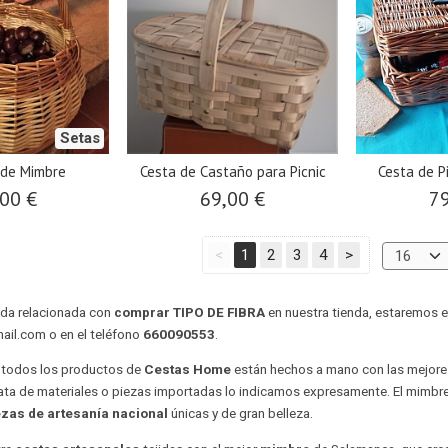
Setas
 de Mimbre
Cesta de Castaño para Picnic
Cesta de P
00 €
69,00 €
79
<
1
2
3
4
>
uda relacionada con
comprar TIPO DE FIBRA
en nuestra tienda, estaremos e
ail.com
o en el teléfono
660090553
.
 todos los productos de
Cestas Home
están hechos a mano con las mejor
ata de materiales o piezas importadas lo indicamos expresamente. El mimbre
ezas de artesanía
nacional
únicas y de gran belleza.