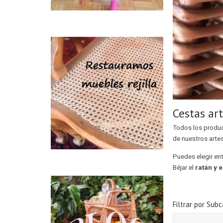
Cestas ar
Todos los produ
de nuestros arte
Puedes elegir en
Béjar el
ratán y 
Filtrar por Subc