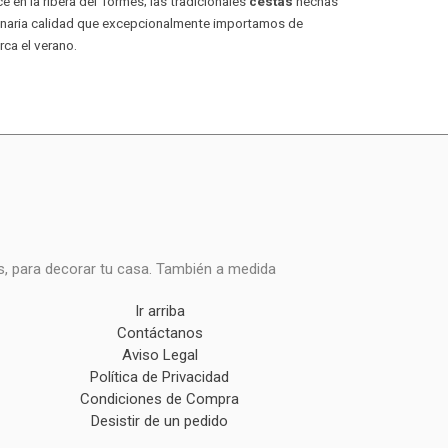
 en la ribera del Tormes; las tradicionales
cestas
hechas
inaria calidad que excepcionalmente importamos de
ca el verano.
s, para decorar tu casa. También a medida
Ir arriba
Contáctanos
Aviso Legal
Política de Privacidad
Condiciones de Compra
Desistir de un pedido