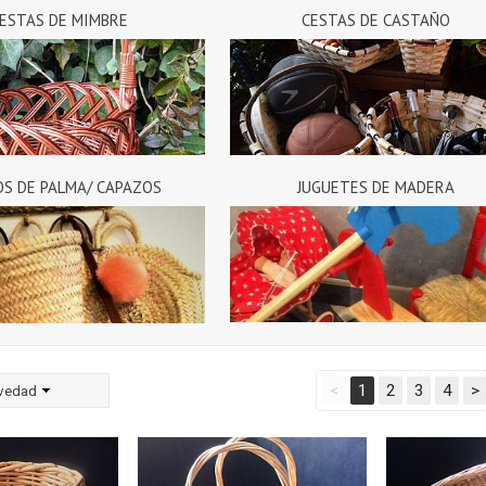
ESTAS DE MIMBRE
CESTAS DE CASTAÑO
S DE PALMA/ CAPAZOS
JUGUETES DE MADERA
<
1
2
3
4
>
vedad