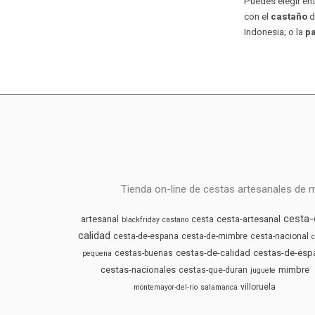
Puedes elegir en
con el
castaño
de
Indonesia; o la
p
Tienda on-line de cestas artesanales de 
cesta-
artesanal
cesta-artesanal
cesta
blackfriday
castano
calidad
cesta-de-espana
cesta-de-mimbre
cesta-nacional
c
cestas-de-calidad
cestas-de-esp
cestas-buenas
pequena
cestas-nacionales
mimbre
cestas-que-duran
juguete
villoruela
montemayor-del-rio
salamanca