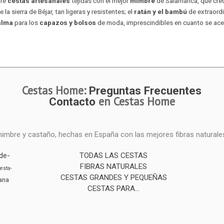
tre
cestas artesanales
tejidas con el mejor
mimbre
de Salamanca, que crece
 la sierra de Béjar, tan ligeras y resistentes; el
ratán y el bambú
de extraord
alma
para los
capazos y bolsos
de moda, imprescindibles en cuanto se acer
Cestas Home:
Preguntas Frecuentes
en Cestas Home
Contacto
mimbre y castaño, hechas en España con las mejores fibras naturale
de-
TODAS LAS CESTAS
FIBRAS NATURALES
esta-
CESTAS GRANDES Y PEQUEÑAS
ana
CESTAS PARA...