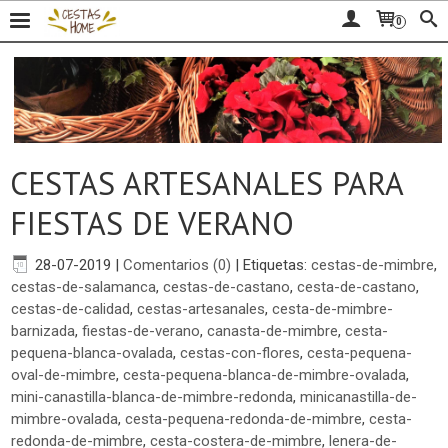
0
CESTAS ARTESANALES PARA
FIESTAS DE VERANO
28-07-2019
|
Comentarios (0)
|
Etiquetas:
cestas-de-mimbre
,
cestas-de-salamanca
,
cestas-de-castano
,
cesta-de-castano
,
cestas-de-calidad
,
cestas-artesanales
,
cesta-de-mimbre-
barnizada
,
fiestas-de-verano
,
canasta-de-mimbre
,
cesta-
pequena-blanca-ovalada
,
cestas-con-flores
,
cesta-pequena-
oval-de-mimbre
,
cesta-pequena-blanca-de-mimbre-ovalada
,
mini-canastilla-blanca-de-mimbre-redonda
,
minicanastilla-de-
mimbre-ovalada
,
cesta-pequena-redonda-de-mimbre
,
cesta-
redonda-de-mimbre
,
cesta-costera-de-mimbre
,
lenera-de-