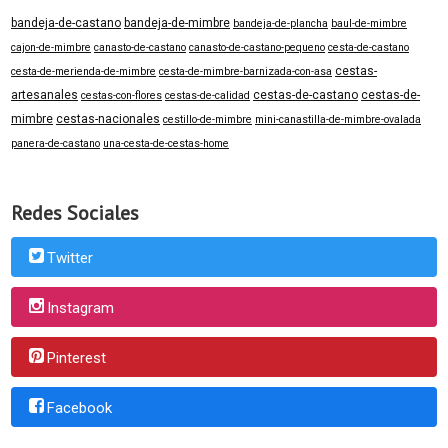
bandeja-de-castano
bandeja-de-mimbre
bandeja-de-plancha
baul-de-mimbre
cajon-de-mimbre
canasto-de-castano
canasto-de-castano-pequeno
cesta-de-castano
cestas-
cesta-de-merienda-de-mimbre
cesta-de-mimbre-barnizada-con-asa
artesanales
cestas-de-castano
cestas-de-
cestas-con-flores
cestas-de-calidad
mimbre
cestas-nacionales
cestillo-de-mimbre
mini-canastilla-de-mimbre-ovalada
panera-de-castano
una-cesta-de-cestas-home
Redes Sociales
Twitter
Instagram
Pinterest
Facebook