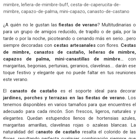
mimbre
,
leñera-de-mimbre-buff
,
cesta-de-caperucita-de-
mimbre
,
capazo-de-palma
,
mini-capazo
,
canasto-de-castano
¿A quién no le gustan las
fiestas de verano
? Multitudinarias o
para un grupo de amigos reducido, de trapillo o de gala, por la
tarde o por la noche, picoteando o cenando más en serio....pero
siempre decoradas con
cestas artesanales
con flores.
Cestas
de mimbre, canastos de castaño, leñeras de mimbre,
capazos de palma, mini-canastillas de mimbre..
. con
margaritas, begonias, pertunias, geranios, clavelinas.... darán ese
toque festivo y elegante que no puede faltar en tus reuniones
este verano.
El
canasto de castaño
es el soporte ideal para decorar
jardines, porches y terrazas en las fiestas de verano.
Los
tenemos disponibles en varios tamaños para que encuentres el
adecuado para cada rincón. Son frescos, ligeros, naturales y
elegantes. Quedan estupendos llenos de hortensias azules,
margaritas amarillas, clavelinas rojas o azaleas blancas. La
naturalidad del c
anasto de castaño
resalta el colorido de las
flores, resultando perfecta cualquier combinación siempre que