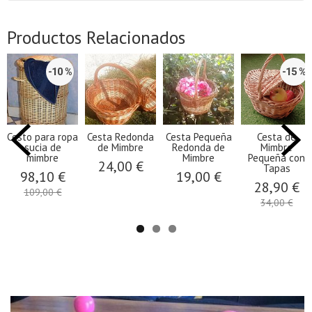
Productos Relacionados
-10 %
-15 %
Cesto para ropa
Cesta Redonda
Cesta Pequeña
Cesta de
sucia de
de Mimbre
Redonda de
Mimbre
mimbre
Mimbre
Pequeña con
24,00 €
Tapas
98,10 €
19,00 €
28,90 €
109,00 €
34,00 €