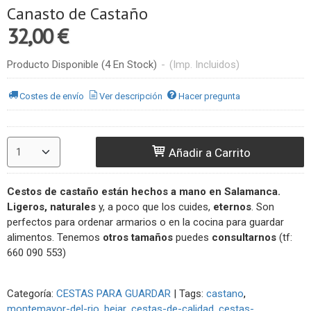
Canasto de Castaño
32,00 €
Producto Disponible
(4 En Stock)
-
(Imp. Incluidos)
Costes de envío
Ver descripción
Hacer pregunta
Añadir a Carrito
Cestos de castaño
están hechos a mano en Salamanca.
Ligeros, naturales
y, a poco que los cuides,
eternos
. Son
perfectos para ordenar armarios o en la cocina para guardar
alimentos. Tenemos
otros tamaños
puedes
consultarnos
(tf:
660 090 553)
Categoría:
CESTAS PARA GUARDAR
|
Tags:
castano
montemayor-del-rio
bejar
cestas-de-calidad
cestas-