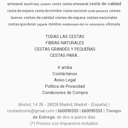
cesta-de-calidad
artesanal
cesta-artesanal
cesta
blackfriday
castano
cesta-de-espana
cesta-de-mimbre
cesta-nacional
cestas-
cesta-pequena
cestas-de-calidad
cestas-de-espana
cestas-nacionales
buenas
mimbre
cestas-que-duran
villoruela
juguete
montemayor-del-rio
salamanca
TODAS LAS CESTAS
FIBRAS NATURALES
CESTAS GRANDES Y PEQUEÑAS
CESTAS PARA...
Ir arriba
Contáctanos
Aviso Legal
Política de Privacidad
Condiciones de Compra
Bristol, 14 7B - 28028 Madrid, Madrid - (España) |
cestashome@gmail.com |
660090553
|
660090553
|
Tiempo
de Entrega:
de dos a quince días
(*) Precios con Impuestos incluidos