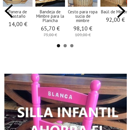
Panera de
Bandeja de
Cesto para ropa
Baúl de Mimbre
Castaño
Mimbre para la
sucia de
92,00 €
Plancha
mimbre
14,00 €
65,70 €
98,10 €
73,00 €
109,00 €