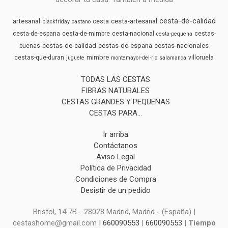
cesta-de-calidad
artesanal
cesta-artesanal
cesta
blackfriday
castano
cesta-de-espana
cesta-de-mimbre
cesta-nacional
cestas-
cesta-pequena
cestas-de-calidad
cestas-de-espana
cestas-nacionales
buenas
mimbre
cestas-que-duran
villoruela
juguete
montemayor-del-rio
salamanca
TODAS LAS CESTAS
FIBRAS NATURALES
CESTAS GRANDES Y PEQUEÑAS
CESTAS PARA...
Ir arriba
Contáctanos
Aviso Legal
Política de Privacidad
Condiciones de Compra
Desistir de un pedido
Bristol, 14 7B - 28028 Madrid, Madrid - (España) |
cestashome@gmail.com |
660090553
|
660090553
|
Tiempo