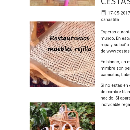
CESTAS
17-05-2017
canastilla
Esperas durant
mundo, En esos 
ropa y su baño
de www.cestas
En blanco, en m
mimbre son per
camisitas, baber
Si no estás en 
de mimbre blan
nacido. Si apar
inolvidable rega