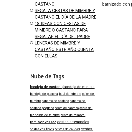
CASTAÑO
barnizado con p
REGALA CESTAS DE MIMBRE Y
CASTAÑO EL DÍA DE LA MADRE
18 IDEAS CON CESTAS DE
MIMBRE O CASTAÑO PARA
REGALAR EL DÍA DEL PADRE
LEÑERAS DE MIMBRE Y
CASTAÑO. ESTE AÑO CUENTA
CON ELLAS
Nube de Tags
bandeja-de-castano
bandeja-de-mimbre
bandeja-de-plancha
baul-de-mimbre
cajon-de-
mimbre
canasto-de-castano
canasto-de-
castano-pequeno
cesta-de-castano
cesta-de-
merienda-de-mimbre
cesta-de-mimbre-
cestas-artesanales
barnizada-con-asa
cestas-
cestas-con-flores
cestas-de-calidad