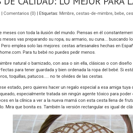
 DE CALIDAD: LO MEJOR PARA L
|
Comentarios (0)
|
Etiquetas:
Mimbre
,
cestas-de-mimbre
,
bebe
,
ces
e meses con toda la ilusión del mundo. Piensas en él constantemente
meses vas preparando su ropa, su armario, su cuna.... buscando lo 
. Pero emplea solo las mejores: cestas artesanales hechas en Españ
home.com. Para tu bebé no puedes pedir menos.
imbre natural o barnizado, con asa o sin ella, clásicas o con diseñ
fectas para tener guardada y bien ordenada la ropa del bebé. Si est
os, toquillas, patucos...... no te olvides de las cestas.
ese estado, pero quieres hacer un regalo especial a esa amiga tuya 
queado, especialmente tratada sin ningún agente tóxico para poder c
eces en la clínica a ver a la nueva mamá con esta cesta llena de frut
lo. Mira que bonita es. También la versión rectangular es igual de clási