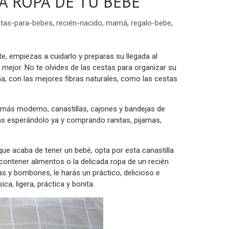
A ROPA DE TU BEBE
tas-para-bebes
,
recién-nacido
,
mamá
,
regalo-bebe
,
, empiezas a cuidarlo y preparas su llegada al
mejor. No te olvides de las cestas para organizar su
a, con las mejores fibras naturales, como las cestas
o más moderno, canastillas, cajones y bandejas de
ás esperándolo ya y comprando ranitas, pijamas,
que acaba de tener un bebé, opta por esta canastilla
ontener alimentos o la delicada ropa de un recién
as y bombones, le harás un práctico, delicioso e
ca, ligera, práctica y bonita.