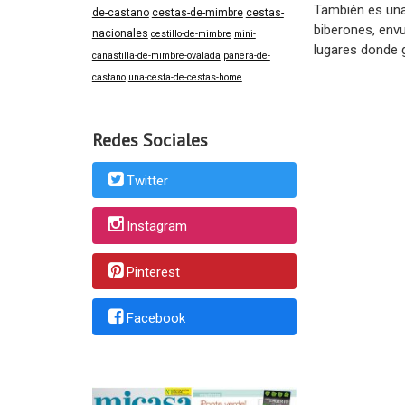
También es una
de-castano
cestas-de-mimbre
cestas-
biberones, envu
nacionales
cestillo-de-mimbre
mini-
lugares donde 
canastilla-de-mimbre-ovalada
panera-de-
castano
una-cesta-de-cestas-home
Redes Sociales
Twitter
Instagram
Pinterest
Facebook