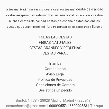
cesta-de-calidad
artesanal
cesta-artesanal
cesta
blackfriday
castano
cesta-de-espana
cesta-de-mimbre
cesta-nacional
cestas-
cesta-pequena
cestas-de-calidad
cestas-de-espana
cestas-nacionales
buenas
mimbre
cestas-que-duran
villoruela
juguete
montemayor-del-rio
salamanca
TODAS LAS CESTAS
FIBRAS NATURALES
CESTAS GRANDES Y PEQUEÑAS
CESTAS PARA...
Ir arriba
Contáctanos
Aviso Legal
Política de Privacidad
Condiciones de Compra
Desistir de un pedido
Bristol, 14 7B - 28028 Madrid, Madrid - (España) |
cestashome@gmail.com |
660090553
|
660090553
|
Tiempo