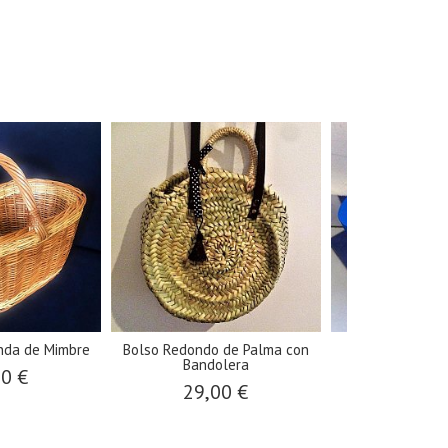
nda de Mimbre
Bolso Redondo de Palma con
Taburete I
Bandolera
00 €
36,0
29,00 €