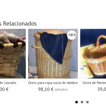
s Relacionados
-10 %
de Castaño
Cesto para ropa sucia de mimbre
Cesta de Merie
00 €
98,10 €
39,
109,00 €