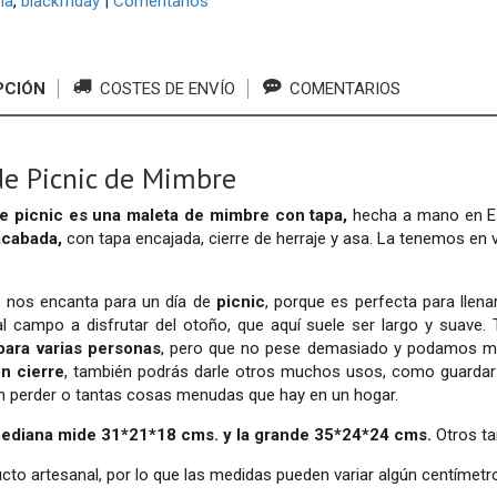
na
blackfriday
|
Comentarios
PCIÓN
COSTES DE ENVÍO
COMENTARIOS
de Picnic de Mimbre
de picnic es una maleta de mimbre con tapa,
hecha a mano en E
acabada,
con tapa encajada, cierre de herraje y asa. La tenemos en
 nos encanta para un día de
picnic
, porque es perfecta para llena
al campo a disfrutar del otoño, que aquí suele ser largo y suave
para varias personas
, pero que no pese demasiado y podamos mo
n cierre
, también podrás darle otros muchos usos, como guardar 
n perder o tantas cosas menudas que hay en un hogar.
mediana mide 31*21*18 cms. y la grande 35*24*24 cms.
Otros t
cto artesanal, por lo que las medidas pueden variar algún centímetr