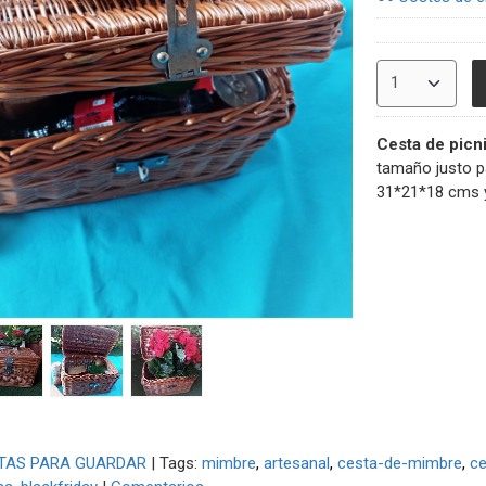
Cesta de picn
tamaño justo para la mer
31*21*18 cms 
TAS PARA GUARDAR
|
Tags:
mimbre
artesanal
cesta-de-mimbre
ce