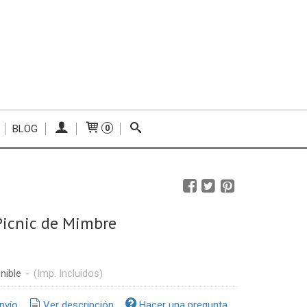
BLOG
0
Picnic de Mimbre
nible
-
(Imp. Incluidos)
nvío
Ver descripción
Hacer una pregunta