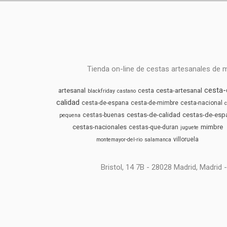
Tienda on-line de cestas artesanales de 
cesta-
artesanal
cesta-artesanal
cesta
blackfriday
castano
calidad
cesta-de-espana
cesta-de-mimbre
cesta-nacional
c
cestas-de-calidad
cestas-de-esp
cestas-buenas
pequena
cestas-nacionales
mimbre
cestas-que-duran
juguete
villoruela
montemayor-del-rio
salamanca
Bristol, 14 7B - 28028 Madrid, Madri