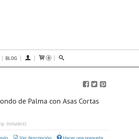
BLOG
0
ondo de Palma con Asas Cortas
mp. Incluidos)
nvío
Ver descripción
Hacer una pregunta