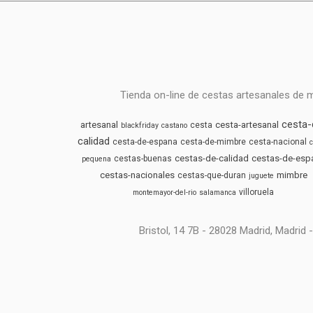
Tienda on-line de cestas artesanales de 
cesta-
artesanal
cesta-artesanal
cesta
blackfriday
castano
calidad
cesta-de-espana
cesta-de-mimbre
cesta-nacional
c
cestas-de-calidad
cestas-de-esp
cestas-buenas
pequena
cestas-nacionales
mimbre
cestas-que-duran
juguete
villoruela
montemayor-del-rio
salamanca
Bristol, 14 7B - 28028 Madrid, Madri