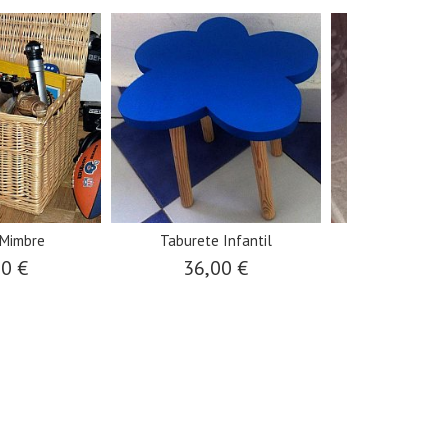
 Mimbre
Taburete Infantil
Leñera de Mi
00 €
36,00 €
54,0