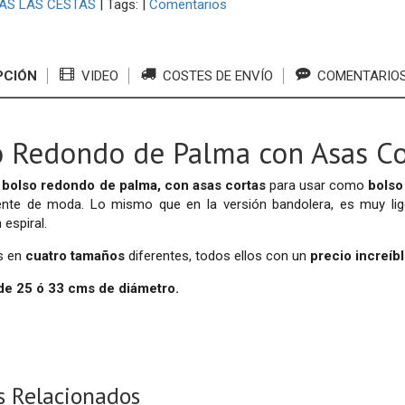
AS LAS CESTAS
|
Tags:
|
Comentarios
PCIÓN
VIDEO
COSTES DE ENVÍO
COMENTARIO
o Redondo de Palma con Asas Co
bolso redondo de palma, con asas cortas
para usar como
bolso
nte de moda. Lo mismo que en la versión bandolera, es muy lige
 espiral.
s en
cuatro tamaños
diferentes, todos ellos con un
precio increíb
de 25 ó 33 cms de diámetro.
s Relacionados