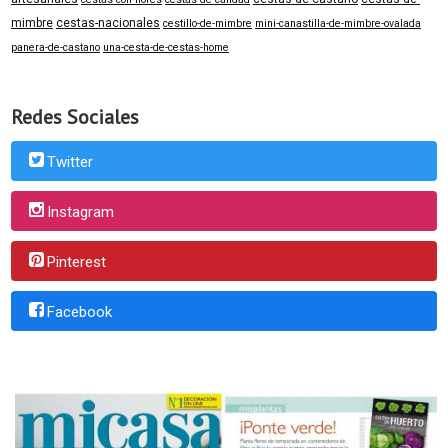
mimbre
cestas-nacionales
cestillo-de-mimbre
mini-canastilla-de-mimbre-ovalada
panera-de-castano
una-cesta-de-cestas-home
Redes Sociales
Twitter
Instagram
Pinterest
Facebook