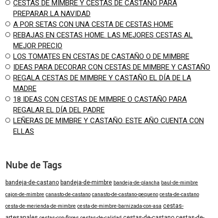
CESTAS DE MIMBRE Y CESTAS DE CASTAÑO PARA
PREPARAR LA NAVIDAD
A POR SETAS CON UNA CESTA DE CESTAS HOME
REBAJAS EN CESTAS HOME. LAS MEJORES CESTAS AL
MEJOR PRECIO
LOS TOMATES EN CESTAS DE CASTAÑO O DE MIMBRE
IDEAS PARA DECORAR CON CESTAS DE MIMBRE Y CASTAÑO
REGALA CESTAS DE MIMBRE Y CASTAÑO EL DÍA DE LA
MADRE
18 IDEAS CON CESTAS DE MIMBRE O CASTAÑO PARA
REGALAR EL DÍA DEL PADRE
LEÑERAS DE MIMBRE Y CASTAÑO. ESTE AÑO CUENTA CON
ELLAS
Nube de Tags
bandeja-de-castano
bandeja-de-mimbre
bandeja-de-plancha
baul-de-mimbre
cajon-de-mimbre
canasto-de-castano
canasto-de-castano-pequeno
cesta-de-castano
cestas-
cesta-de-merienda-de-mimbre
cesta-de-mimbre-barnizada-con-asa
artesanales
cestas-de-castano
cestas-de-
cestas-con-flores
cestas-de-calidad