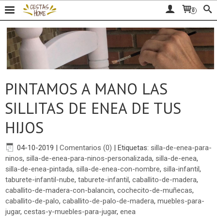
0
PINTAMOS A MANO LAS
SILLITAS DE ENEA DE TUS
HIJOS
04-10-2019
|
Comentarios (0)
|
Etiquetas:
silla-de-enea-para-
ninos
,
silla-de-enea-para-ninos-personalizada
,
silla-de-enea
,
silla-de-enea-pintada
,
silla-de-enea-con-nombre
,
silla-infantil
,
taburete-infantil-nube
,
taburete-infantil
,
caballito-de-madera
,
caballito-de-madera-con-balancin
,
cochecito-de-muñecas
,
caballito-de-palo
,
caballito-de-palo-de-madera
,
muebles-para-
jugar
,
cestas-y-muebles-para-jugar
,
enea