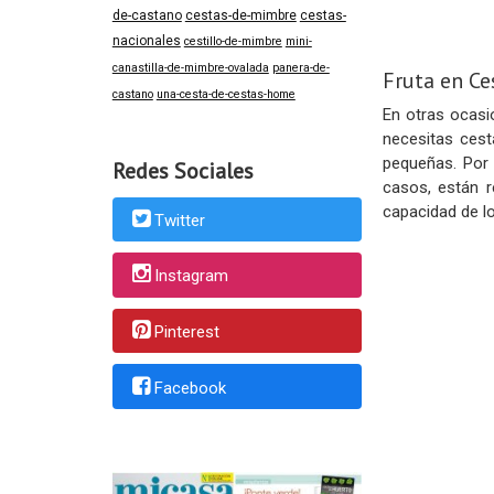
de-castano
cestas-de-mimbre
cestas-
nacionales
cestillo-de-mimbre
mini-
canastilla-de-mimbre-ovalada
panera-de-
Fruta en Ce
castano
una-cesta-de-cestas-home
En otras ocasi
necesitas ces
pequeñas. Por
Redes Sociales
casos, están r
capacidad de l
Twitter
Instagram
Pinterest
Facebook