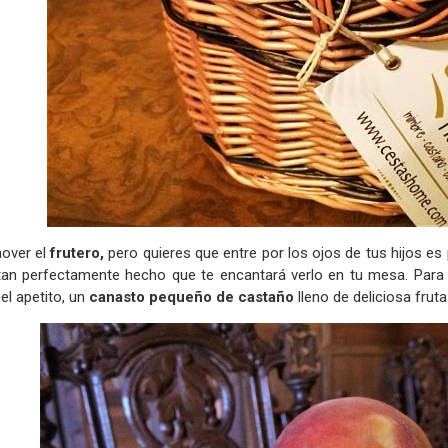
over el
frutero,
pero quieres que entre por los ojos de tus hijos es 
 tan perfectamente hecho que te encantará verlo en tu mesa. Para 
el apetito, un
canasto pequeño de castaño
lleno de deliciosa frut