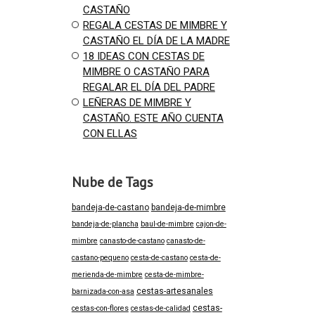
CASTAÑO
REGALA CESTAS DE MIMBRE Y
CASTAÑO EL DÍA DE LA MADRE
18 IDEAS CON CESTAS DE
MIMBRE O CASTAÑO PARA
REGALAR EL DÍA DEL PADRE
LEÑERAS DE MIMBRE Y
CASTAÑO. ESTE AÑO CUENTA
CON ELLAS
Nube de Tags
bandeja-de-castano
bandeja-de-mimbre
bandeja-de-plancha
baul-de-mimbre
cajon-de-
mimbre
canasto-de-castano
canasto-de-
castano-pequeno
cesta-de-castano
cesta-de-
merienda-de-mimbre
cesta-de-mimbre-
cestas-artesanales
barnizada-con-asa
cestas-
cestas-con-flores
cestas-de-calidad