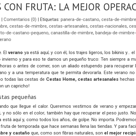
 CON FRUTA: LA MEJOR OPERAC
|
Comentarios (0)
|
Etiquetas:
panera-de-castano
,
cesta-de-mimbre
mbre
,
cestas-de-mimbre
,
cestas-artesanales
,
cestas-nacionales
,
ces
to-de-castano-pequeno
,
canastilla-de-mimbre
,
bandeja-de-mimbre-
erano
. El
verano
ya está aquí; y con él, los trajes ligeros, los bikinis y.
go invierno y para eso te damos un pequeño truco: Ten siempre a 
e horas o antes de comer, son un aliado estupendo para recuperar
ano y a una temperatura que te permita devorarla. Este verano no 
o todas las cestas de
Cestas Home,
cestas artesanales
hechas e
Son un capricho!
estas pequeñas
do que llegue el calor. Queremos vestirnos de verano y empezar a 
; y no sólo en el color; también hay que recuperar el peso justo. 
ya está aquí y, como todos los años, de golpe. No importa. Podremo
a fruta de temporada que hace semanas llena las tiendas. Y para faci
bre y castaño
que, como son fibras naturales, son
el mejor recip