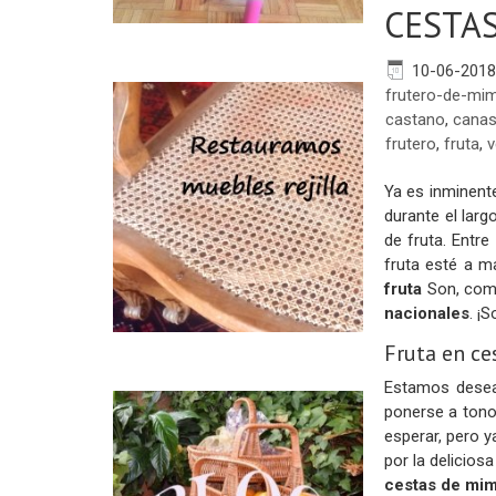
CESTAS
10-06-2018
frutero-de-mi
castano
,
canas
frutero
,
fruta
,
v
Ya es inminente
durante el lar
de fruta. Entr
fruta esté a m
fruta
Son, com
nacionales
. ¡
Fruta en c
Estamos desean
ponerse a tono
esperar, pero 
por la delicios
cestas de mim