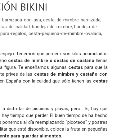
IÓN BIKINI
-barnizada-con-asa
,
cesta-de-mimbre-barnizada
,
tas-de-calidad
,
bandeja-de-mimbre
,
bandeja-de-
para-regalos
,
cesta-pequena-de-mimbre-ovalada
,
.. el espejo. Tenemos que perder esos kilos acumulados
mano
cestas de mimbre o cestas de castaño
llenas
 la figura. Te enseñamos algunas
cestas
para que la
te prives de las
cestas de mimbre y castaño con
n España con la calidad que sólo tienen las
cestas
disfrutar de piscinas y playas, pero... Sí, hay que
No hay tiempo que perder. El buen tiempo se ha hecho
s ponernos al día reemplazando "picoteos" y postres
litar que esté disponible, coloca la fruta en pequeñas
iente para guardar alimentos.