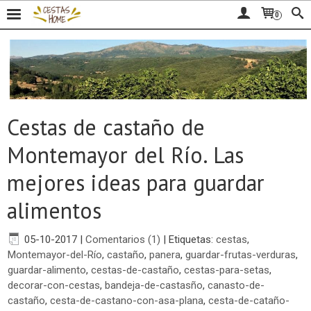
0
Cestas de castaño de
Montemayor del Río. Las
mejores ideas para guardar
alimentos
05-10-2017
|
Comentarios (1)
|
Etiquetas:
cestas
,
Montemayor-del-Río
,
castaño
,
panera
,
guardar-frutas-verduras
,
guardar-alimento
,
cestas-de-castaño
,
cestas-para-setas
,
decorar-con-cestas
,
bandeja-de-castasño
,
canasto-de-
castaño
,
cesta-de-castano-con-asa-plana
,
cesta-de-cataño-