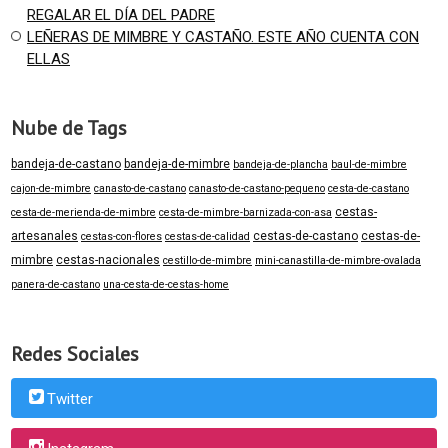
REGALAR EL DÍA DEL PADRE
LEÑERAS DE MIMBRE Y CASTAÑO. ESTE AÑO CUENTA CON
ELLAS
Nube de Tags
bandeja-de-castano
bandeja-de-mimbre
bandeja-de-plancha
baul-de-mimbre
cajon-de-mimbre
canasto-de-castano
canasto-de-castano-pequeno
cesta-de-castano
cestas-
cesta-de-merienda-de-mimbre
cesta-de-mimbre-barnizada-con-asa
artesanales
cestas-de-castano
cestas-de-
cestas-con-flores
cestas-de-calidad
mimbre
cestas-nacionales
cestillo-de-mimbre
mini-canastilla-de-mimbre-ovalada
panera-de-castano
una-cesta-de-cestas-home
Redes Sociales
Twitter