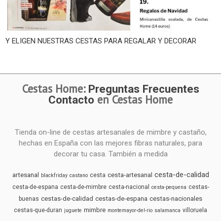
Y ELIGEN NUESTRAS CESTAS PARA REGALAR Y DECORAR
Cestas Home:
Preguntas Frecuentes
en Cestas Home
Contacto
Tienda on-line de cestas artesanales de mimbre y castaño,
hechas en España con las mejores fibras naturales, para
decorar tu casa. También a medida
cesta-de-calidad
artesanal
cesta-artesanal
cesta
blackfriday
castano
cesta-de-espana
cesta-de-mimbre
cesta-nacional
cestas-
cesta-pequena
cestas-de-calidad
cestas-de-espana
cestas-nacionales
buenas
mimbre
cestas-que-duran
villoruela
juguete
montemayor-del-rio
salamanca