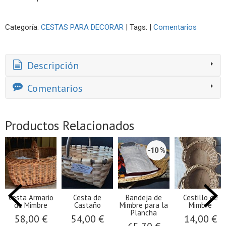
Categoría:
CESTAS PARA DECORAR
|
Tags:
|
Comentarios
Descripción
Comentarios
Productos Relacionados
e
Cesta de
Capazo de
Bandeja de
​Bandeja d
Merienda de
Palma
Castaño
Castaño
Mimbre
Pequeña
Mediana
€
12,00 €