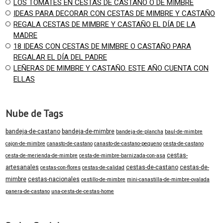
LOS TOMATES EN CESTAS DE CASTAÑO O DE MIMBRE
IDEAS PARA DECORAR CON CESTAS DE MIMBRE Y CASTAÑO
REGALA CESTAS DE MIMBRE Y CASTAÑO EL DÍA DE LA
MADRE
18 IDEAS CON CESTAS DE MIMBRE O CASTAÑO PARA
REGALAR EL DÍA DEL PADRE
LEÑERAS DE MIMBRE Y CASTAÑO. ESTE AÑO CUENTA CON
ELLAS
Nube de Tags
bandeja-de-castano
bandeja-de-mimbre
bandeja-de-plancha
baul-de-mimbre
cajon-de-mimbre
canasto-de-castano
canasto-de-castano-pequeno
cesta-de-castano
cestas-
cesta-de-merienda-de-mimbre
cesta-de-mimbre-barnizada-con-asa
artesanales
cestas-de-castano
cestas-de-
cestas-con-flores
cestas-de-calidad
mimbre
cestas-nacionales
cestillo-de-mimbre
mini-canastilla-de-mimbre-ovalada
panera-de-castano
una-cesta-de-cestas-home