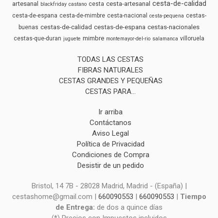
cesta-de-calidad
artesanal
cesta-artesanal
cesta
blackfriday
castano
cesta-de-espana
cesta-de-mimbre
cesta-nacional
cestas-
cesta-pequena
cestas-de-calidad
cestas-de-espana
cestas-nacionales
buenas
mimbre
cestas-que-duran
villoruela
juguete
montemayor-del-rio
salamanca
TODAS LAS CESTAS
FIBRAS NATURALES
CESTAS GRANDES Y PEQUEÑAS
CESTAS PARA...
Ir arriba
Contáctanos
Aviso Legal
Política de Privacidad
Condiciones de Compra
Desistir de un pedido
Bristol, 14 7B - 28028 Madrid, Madrid - (España) |
cestashome@gmail.com |
660090553
|
660090553
|
Tiempo
de Entrega:
de dos a quince días
(*) Precios con Impuestos incluidos