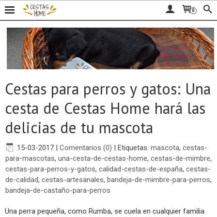
0
Cestas para perros y gatos: Una
cesta de Cestas Home hará las
delicias de tu mascota
15-03-2017
|
Comentarios (0)
|
Etiquetas:
mascota
,
cestas-
para-mascotas
,
una-cesta-de-cestas-home
,
cestas-de-mimbre
,
cestas-para-perros-y-gatos
,
calidad-cestas-de-españa
,
cestas-
de-calidad
,
cestas-artesanales
,
bandeja-de-mimbre-para-perros
,
bandeja-de-castaño-para-perros
Una perra pequeña, como Rumba, se cuela en cualquier familia