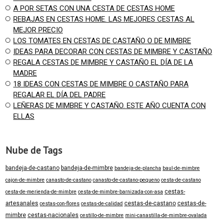
A POR SETAS CON UNA CESTA DE CESTAS HOME
REBAJAS EN CESTAS HOME. LAS MEJORES CESTAS AL
MEJOR PRECIO
LOS TOMATES EN CESTAS DE CASTAÑO O DE MIMBRE
IDEAS PARA DECORAR CON CESTAS DE MIMBRE Y CASTAÑO
REGALA CESTAS DE MIMBRE Y CASTAÑO EL DÍA DE LA
MADRE
18 IDEAS CON CESTAS DE MIMBRE O CASTAÑO PARA
REGALAR EL DÍA DEL PADRE
LEÑERAS DE MIMBRE Y CASTAÑO. ESTE AÑO CUENTA CON
ELLAS
Nube de Tags
bandeja-de-castano
bandeja-de-mimbre
bandeja-de-plancha
baul-de-mimbre
cajon-de-mimbre
canasto-de-castano
canasto-de-castano-pequeno
cesta-de-castano
cestas-
cesta-de-merienda-de-mimbre
cesta-de-mimbre-barnizada-con-asa
artesanales
cestas-de-castano
cestas-de-
cestas-con-flores
cestas-de-calidad
mimbre
cestas-nacionales
cestillo-de-mimbre
mini-canastilla-de-mimbre-ovalada