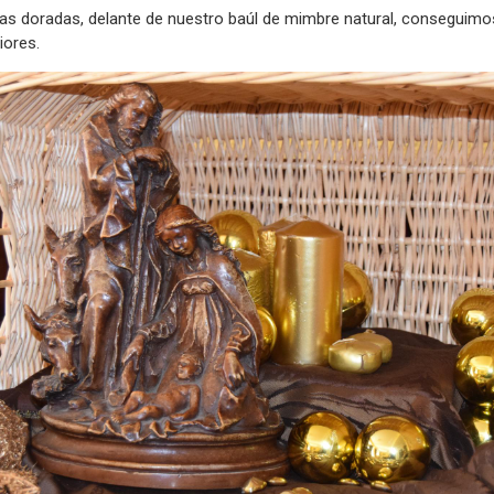
as doradas, delante de nuestro baúl de mimbre natural, conseguimos 
iores.