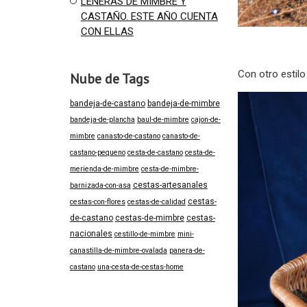
LEÑERAS DE MIMBRE Y
CASTAÑO. ESTE AÑO CUENTA
CON ELLAS
Con otro estilo
Nube de Tags
bandeja-de-castano
bandeja-de-mimbre
bandeja-de-plancha
baul-de-mimbre
cajon-de-
mimbre
canasto-de-castano
canasto-de-
castano-pequeno
cesta-de-castano
cesta-de-
merienda-de-mimbre
cesta-de-mimbre-
cestas-artesanales
barnizada-con-asa
cestas-
cestas-con-flores
cestas-de-calidad
de-castano
cestas-de-mimbre
cestas-
nacionales
cestillo-de-mimbre
mini-
canastilla-de-mimbre-ovalada
panera-de-
castano
una-cesta-de-cestas-home