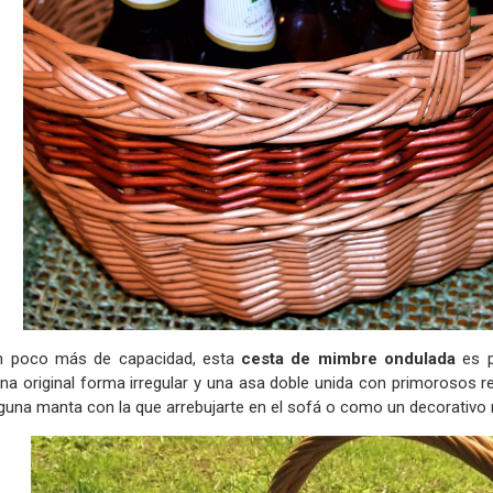
un poco más de capacidad, esta
cesta de mimbre ondulada
es p
na original forma irregular y una asa doble unida con primorosos r
guna manta con la que arrebujarte en el sofá o como un decorativo r