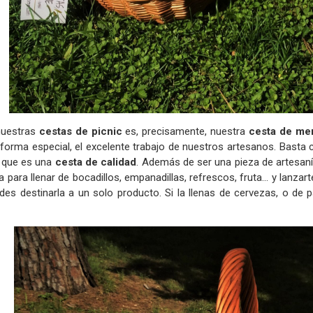
 nuestras
cestas de picnic
es, precisamente, nuestra
cesta de me
forma especial, el excelente trabajo de nuestros artesanos. Basta c
 que es una
cesta de calidad
. Además de ser una pieza de artesaní
 para llenar de bocadillos, empanadillas, refrescos, fruta... y lanzart
des destinarla a un solo producto. Si la llenas de cervezas, o de 