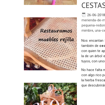
CESTAS
26-06-2018
merienda-de-
pequena-redo
mimbre
,
una-c
Nos encantan
también de
ces
con quien te a
la de un árbol 
tuyos, con uno
No hace falta m
con algo rico p
la hierba fresc
que descubrirán