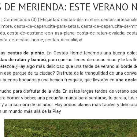
 DE MERIENDA: ESTE VERANO 
|
Comentarios (0)
|
Etiquetas:
cestas-de-mimbre
,
cestas-artesanal
mimbre
,
cesta-de-caperucita-para-setas
,
cesta-de-caperucita-de-mi
nda
,
cesta-de-castano-con-asa-plana
,
cesta-de-ratan-ovalada
,
cest
esta-de-cestas-home
,
cestas-de=calidad
 las
cestas de picnic
. En Cestas Home tenemos una buena cole
tas de ratán y bambú
, para que las llenes de cosas ricas y te las 
petezca ¿Hay algo más delicioso que una tarde de verano al borde d
en ese parque de tu ciudad? Disfruta de la tranquilidad de una conve
s buenos bocados y una bebida fresquita, que llevarás en
una cesta
ucho para disfrutar de la vida. En estas largas tardes de verano a
ara comer y beber, una pequeña manta para sentarse, tu pareja, tus n
a y a la sombra de un árbol. Hay pocos planes más fáciles y delicios
 un mundo más allá de la Play.