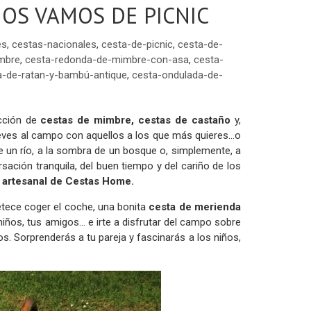
NOS VAMOS DE PICNIC
es
,
cestas-nacionales
,
cesta-de-picnic
,
cesta-de-
mbre
,
cesta-redonda-de-mimbre-con-asa
,
cesta-
a-de-ratan-y-bambú-antique
,
cesta-ondulada-de-
cción de
cestas de mimbre, cestas de castaño
y,
lleves al campo con aquellos a los que más quieres...o
e un río, a la sombra de un bosque o, simplemente, a
rsación tranquila, del buen tiempo y del cariño de los
 artesanal de Cestas Home.
petece coger el coche, una bonita
cesta de merienda
iños, tus amigos... e irte a disfrutar del campo sobre
os. Sorprenderás a tu pareja y fascinarás a los niños,