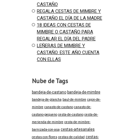
CASTAÑO
REGALA CESTAS DE MIMBRE Y
CASTAÑO EL DÍA DE LA MADRE
18 IDEAS CON CESTAS DE
MIMBRE O CASTAÑO PARA
REGALAR EL DÍA DEL PADRE
LEÑERAS DE MIMBRE Y
CASTAÑO. ESTE AÑO CUENTA
CON ELLAS
Nube de Tags
bandeja-de-castano
bandeja-de-mimbre
bandeja-de-plancha
baul-de-mimbre
cajon-de-
mimbre
canasto-de-castano
canasto-de-
castano-pequeno
cesta-de-castano
cesta-de-
merienda-de-mimbre
cesta-de-mimbre-
cestas-artesanales
barnizada-con-asa
cestas-
cestas-con-flores
cestas-de-calidad