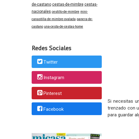
de-castano
cestas-de-mimbre
cestas-
nacionales
cestillo-de-mimbre
mini-
canastilla-de-mimbre-ovalada
panera-de-
castano
una-cesta-de-cestas-home
Redes Sociales
Twitter
Instagram
Pinterest
Si necesitas 
trenzado con u
Facebook
para guardar al