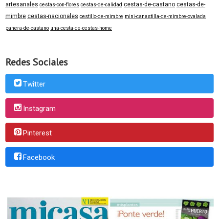
artesanales
cestas-de-castano
cestas-de-
cestas-con-flores
cestas-de-calidad
mimbre
cestas-nacionales
cestillo-de-mimbre
mini-canastilla-de-mimbre-ovalada
panera-de-castano
una-cesta-de-cestas-home
Redes Sociales
Twitter
Instagram
Pinterest
Facebook